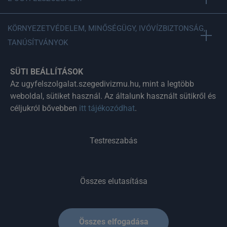
KÖRNYEZETVÉDELEM, MINŐSÉGÜGY, IVÓVÍZBIZTONSÁG,
TANÚSÍTVÁNYOK
SÜTI BEÁLLÍTÁSOK
SZPONZORI TEVÉKENYSÉGEK, RENDEZVÉNYEK
Az ugyfelszolgalat.szegedivizmu.hu, mint a legtöbb
weboldal, sütiket használ. Az általunk használt sütikről és
céljukról bővebben
itt tájékozódhat
.
SZEGEDI VÍZMŰ ZRT.
TELEFONOS
Testreszabás
APPLIKÁCIÓ
Összes elutasítása
Egyéb információk
Összes elfogadása
Copyright © 2025 Szegedi Vízmű Zrt.